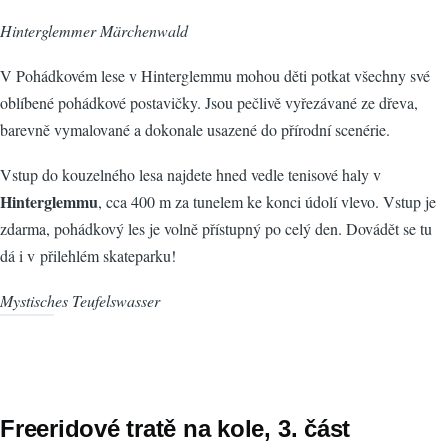
Hinterglemmer Märchenwald
V Pohádkovém lese v Hinterglemmu mohou děti potkat všechny své
oblíbené pohádkové postavičky. Jsou pečlivě vyřezávané ze dřeva,
barevně vymalované a dokonale usazené do přírodní scenérie.
Vstup do kouzelného lesa najdete hned vedle tenisové haly v
Hinterglemmu
, cca 400 m za tunelem ke konci údolí vlevo. Vstup je
zdarma, pohádkový les je volně přístupný po celý den. Dovádět se tu
dá i v přilehlém skateparku!
Mystisches Teufelswasser
Freeridové tratě na kole, 3. část