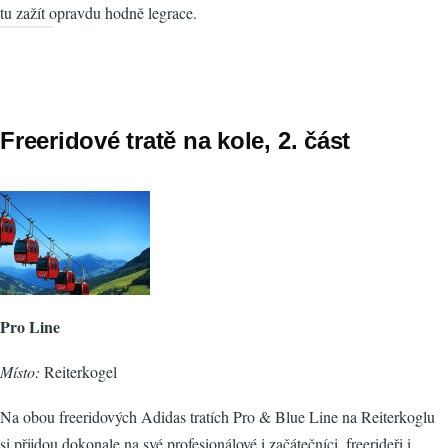
tu zažít opravdu hodně legrace.
Freeridové tratě na kole, 2. část
Pro Line
Místo:
Reiterkogel
Na obou freeridových Adidas tratích Pro & Blue Line na Reiterkoglu
si přijdou dokonale na své profesionálové i začátečníci, freerideři i