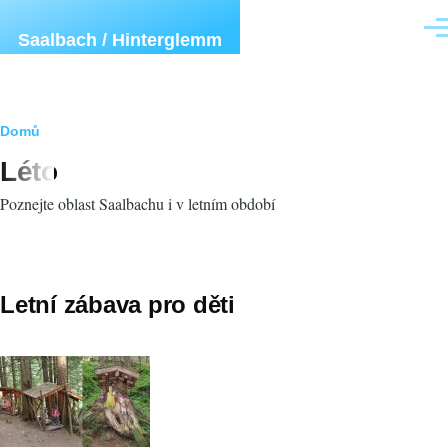
Přejít k hlavnímu obsahu
Men
Saalbach / Hinterglemm
Drobečková
Domů
Léto
navigace
Poznejte oblast Saalbachu i v letním období
Letní zábava pro děti