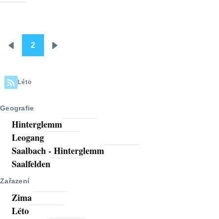
2
Pagination
Předchozí
Následující
stránka
stránka
Léto
Geografie
Hinterglemm
Leogang
Saalbach - Hinterglemm
Saalfelden
Zařazení
Zima
Léto