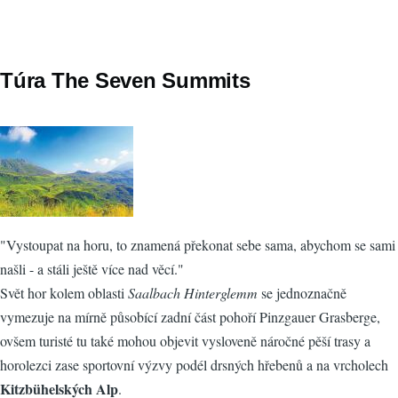
Túra The Seven Summits
"Vystoupat na horu, to znamená překonat sebe sama, abychom se sami
našli - a stáli ještě více nad věcí."
Svět hor kolem oblasti
Saalbach Hinterglemm
se jednoznačně
vymezuje na mírně působící zadní část pohoří Pinzgauer Grasberge,
ovšem turisté tu také mohou objevit vysloveně náročné pěší trasy a
horolezci zase sportovní výzvy podél drsných hřebenů a na vrcholech
Kitzbühelských Alp
.