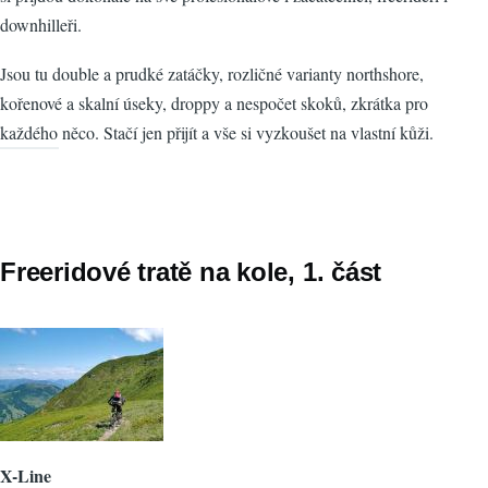
downhilleři.
Jsou tu double a prudké zatáčky, rozličné varianty northshore,
kořenové a skalní úseky, droppy a nespočet skoků, zkrátka pro
každého něco. Stačí jen přijít a vše si vyzkoušet na vlastní kůži.
Freeridové tratě na kole, 1. část
X-Line