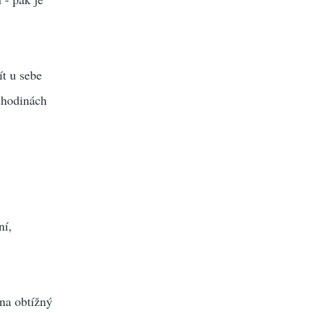
ít u sebe
 hodinách
ní,
na obtížný