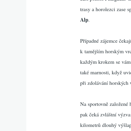
trasy a horolezci zase 
Alp
.
Případné zájemce čekají
k tamějším horským vrc
každým krokem se vám b
také marnosti, když uvid
při zdolávání horských
Na sportovně založené h
pak čeká zvláštní výzv
kilometrů dlouhý výšla