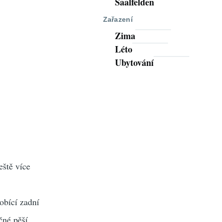
Saalfelden
Zařazení
Zima
Léto
Ubytování
eště více
obící zadní
čné pěší