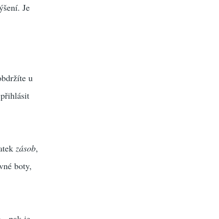
ýšení. Je
obdržíte u
přihlásit
tatek
zásob
,
evné boty,
 - pak je