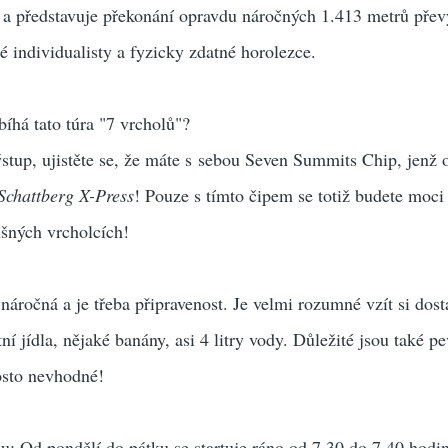
 a představuje překonání opravdu náročných 1.413 metrů přev
lé individualisty a fyzicky zdatné horolezce.
bíhá tato túra "7 vrcholů"?
výstup, ujistěte se, že máte s sebou Seven Summits Chip, jenž 
Schattberg X-Press
! Pouze s tímto čipem se totiž budete moci 
ušných vrcholcích!
 náročná a je třeba připravenost. Je velmi rozumné vzít si dos
ní jídla, nějaké banány, asi 4 litry vody. Důležité jsou také p
osto nevhodné!
bu: Od pondělí do pátku se startuje ráno od 7.30 do 7.40 hodin