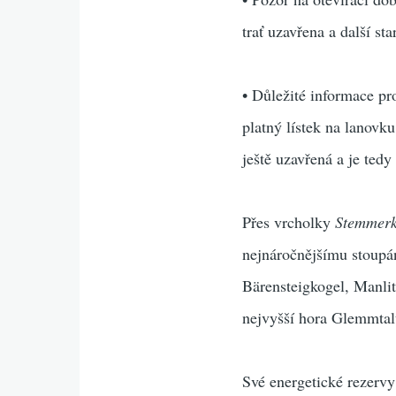
trať uzavřena a další st
• Důležité informace pr
platný lístek na lanovk
ještě uzavřená a je tedy 
Přes vrcholky
Stemmerk
nejnáročnějšímu stoupá
Bärensteigkogel, Manlit
nejvyšší hora Glemmta
Své energetické rezerv