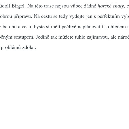
údolí Birgel. Na této trase nejsou vůbec žádné
horské chaty
, 
brou přípravu. Na cestu se tedy vydejte jen s perfektním vy
v batohu a cestu byste si měli pečlivě naplánovat i s ohledem 
ročným sestupem. Jedině tak můžete tuhle zajímavou, ale náro
 problémů zdolat.