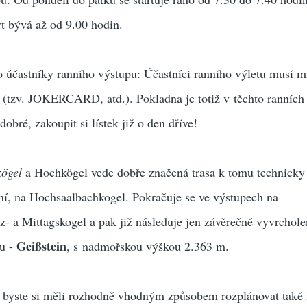
art bývá až od 9.00 hodin.
o účastníky ranního výstupu: Účastníci ranního výletu musí m
u (tzv. JOKERCARD, atd.). Pokladna je totiž v těchto ranních
dobré, zakoupit si lístek již o den dříve!
ögel
a Hochkögel vede dobře značená trasa k tomu technicky
ní, na Hochsaalbachkogel. Pokračuje se ve výstupech na
z- a Mittagskogel a pak již následuje jen závěrečné vyvrchole
Geißstein
lu -
, s nadmořskou výškou 2.363 m.
y byste si měli rozhodně vhodným způsobem rozplánovat také 