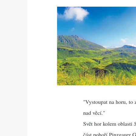
"Vystoupat na horu, to 
nad věcí."
Svět hor kolem oblasti
část pohoří Pinzgauer G