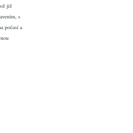
což již
bavením, s
na počasí a
čnou