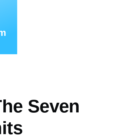
mm
vá
The Seven
its