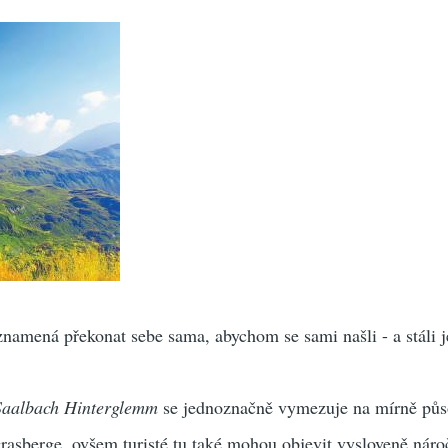
znamená překonat sebe sama, abychom se sami našli - a stáli j
Saalbach Hinterglemm
se jednoznačně vymezuje na mírně půs
rasberge, ovšem turisté tu také mohou objevit vysloveně náro