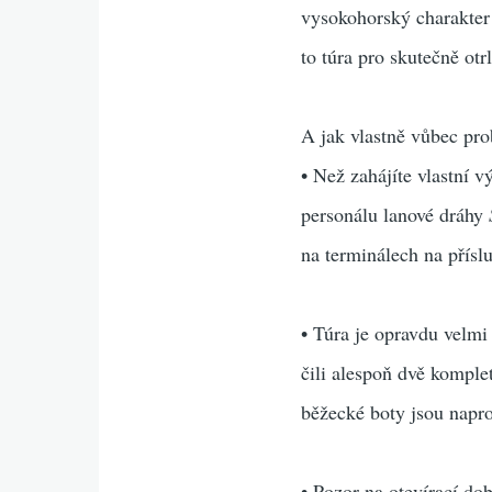
vysokohorský charakter
to túra pro skutečně otr
A jak vlastně vůbec pro
• Než zahájíte vlastní 
personálu lanové dráhy
na terminálech na přísl
• Túra je opravdu velmi
čili alespoň dvě komplet
běžecké boty jsou napr
• Pozor na otevírací do