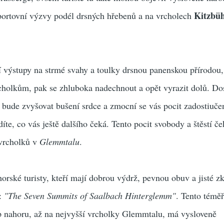
Kitzbüh
sportovní výzvy podél drsných hřebenů a na vrcholech
 výstupy na strmé svahy a toulky drsnou panenskou přírodou,
holkům, pak se zhluboka nadechnout a opět vyrazit dolů. Do
ude zvyšovat bušení srdce a zmocní se vás pocit zadostiuče
íte, co vás ještě dalšího čeká. Tento pocit svobody a štěstí če
 vrcholků v
Glemmtalu
.
orské turisty, kteří mají dobrou výdrž, pevnou obuv a jisté zk
a:
"The Seven Summits of Saalbach Hinterglemm"
. Tento témě
p nahoru, až na nejvyšší vrcholky Glemmtalu, má vysloveně