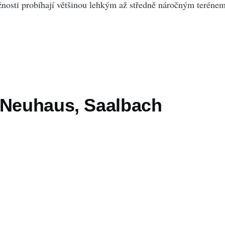
žnosti probíhají většinou lehkým až středně náročným terénem
 Neuhaus, Saalbach