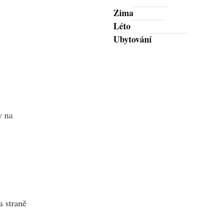
Zima
Léto
Ubytování
y na
a straně