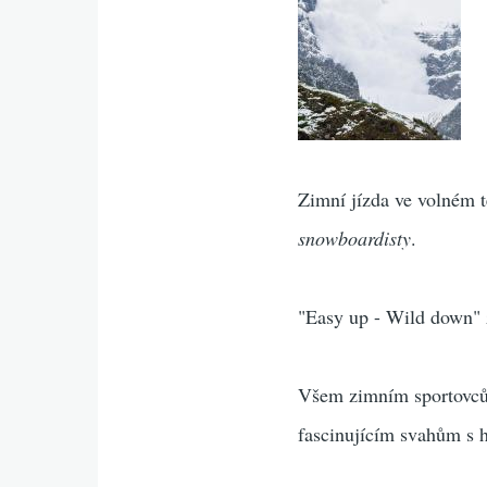
Zimní jízda ve volném 
snowboardisty
.
"Easy up - Wild down"
Všem zimním sportovců
fascinujícím svahům s