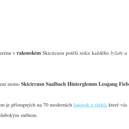
rakouském
terénu v
Skicircusu potěší srdce každého
lyžaře a
Skicircusu Saalbach Hinterglemm Leogang Fie
 zní motto
m je přístupných na 70 moderních
lanovek a vleků
, které vás
 hlubokým sněhem.