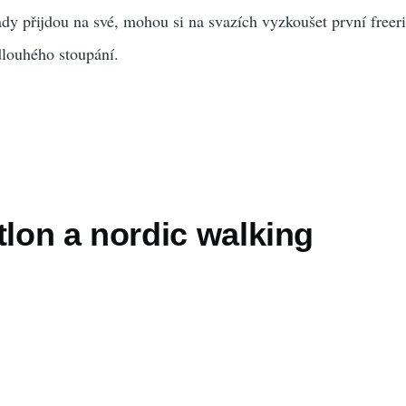
tady přijdou na své, mohou si na svazích vyzkoušet první freer
dlouhého stoupání.
tlon a nordic walking