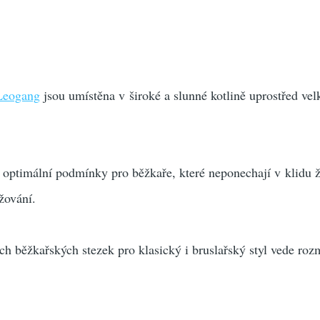
Leogang
jsou umístěna v široké a slunné kotlině uprostřed vel
 optimální podmínky pro běžkaře, které neponechají v klidu 
žování.
ch běžkařských stezek pro klasický i bruslařský styl vede roz