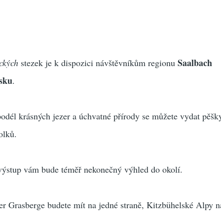
Saalbach
ických
stezek je k dispozici návštěvníkům regionu
sku
.
odél krásných jezer a úchvatné přírody se můžete vydat pěšk
olků.
výstup vám bude téměř nekonečný výhled do okolí.
r Grasberge budete mít na jedné straně, Kitzbühelské Alpy n