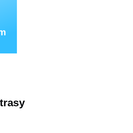
mm
 trasy