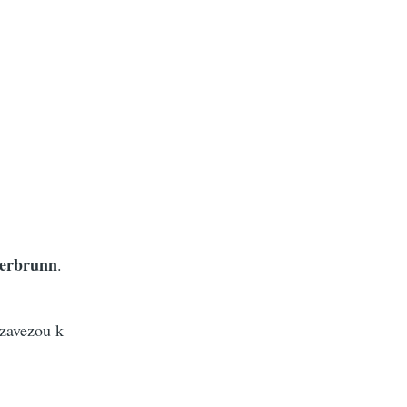
berbrunn
.
 zavezou k