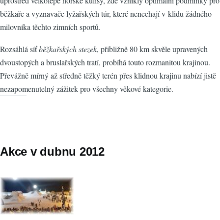
uprostřed velkolepé horské kulisy, zde vznikly optimální podmínky pro
běžkaře a vyznavače lyžařských túr, které nenechají v klidu žádného
milovníka těchto zimních sportů.
Rozsáhlá síť
běžkařských stezek
, přibližně 80 km skvěle upravených
dvoustopých a bruslařských tratí, probíhá touto rozmanitou krajinou.
Převážně mírný až středně těžký terén přes klidnou krajinu nabízí jistě
nezapomenutelný zážitek pro všechny věkové kategorie.
Akce v dubnu 2012