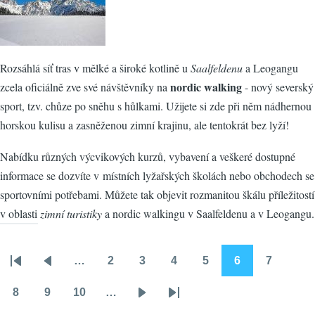
Rozsáhlá síť tras v mělké a široké kotlině u
Saalfeldenu
a Leogangu
nordic walking
zcela oficiálně zve své návštěvníky na
- nový severský
sport, tzv. chůze po sněhu s hůlkami. Užijete si zde při něm nádhernou
horskou kulisu a zasněženou zimní krajinu, ale tentokrát bez lyží!
Nabídku různých výcvikových kurzů, vybavení a veškeré dostupné
informace se dozvíte v místních lyžařských školách nebo obchodech se
sportovními potřebami. Můžete tak objevit rozmanitou škálu příležitostí
v oblasti
zimní turistiky
a nordic walkingu v Saalfeldenu a v Leogangu.
…
2
3
4
5
6
7
Pagination
First
Předchozí
Stránka
Stránka
Stránka
Stránka
Stránka
Stránka
page
stránka
8
9
10
…
Stránka
Stránka
Stránka
Následující
Poslední