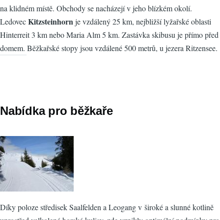
na klidném místě. Obchody se nacházejí v jeho blízkém okolí.
Kitzsteinhorn
Ledovec
je vzdálený 25 km, nejbližší lyžařské oblasti
Hinterreit 3 km nebo Maria Alm 5 km. Zastávka skibusu je přímo před
domem. Běžkařské stopy jsou vzdálené 500 metrů, u jezera Ritzensee.
Nabídka pro běžkaře
Díky poloze středisek Saalfelden a Leogang v široké a slunné kotlině