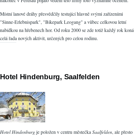
nakonec v Pertisau přijalo vedení této firmy toto významné ocenění.
Místní lanové dráhy přesvědčily testující hlavně svými zařízeními
"Sinne-Erlebnispark", "Bikepark Leogang" a vůbec celkovou letní
nabídkou na hřebenech hor. Od roku 2000 se zde totiž každý rok koná
celá řada nových aktivit, určených pro celou rodinu.
Hotel Hindenburg, Saalfelden
Hotel Hindenburg
je položen v centru městečka
Saalfelden
, ale přesto