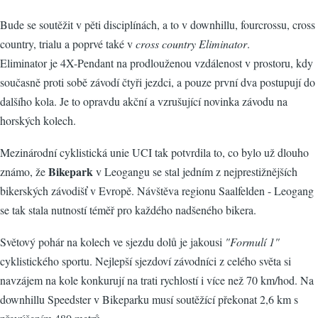
Bude se soutěžit v pěti disciplínách, a to v downhillu, fourcrossu, cross
country, trialu a poprvé také v
cross country Eliminator
.
Eliminator je 4X-Pendant na prodlouženou vzdálenost v prostoru, kdy
současně proti sobě závodí čtyři jezdci, a pouze první dva postupují do
dalšího kola. Je to opravdu akční a vzrušující novinka závodu na
horských kolech.
Mezinárodní cyklistická unie UCI tak potvrdila to, co bylo už dlouho
Bikepark
známo, že
v Leogangu se stal jedním z nejprestižnějších
bikerských závodišť v Evropě. Návštěva regionu Saalfelden - Leogang
se tak stala nutností téměř pro každého nadšeného bikera.
Světový pohár na kolech ve sjezdu dolů je jakousi
"Formulí 1"
cyklistického sportu. Nejlepší sjezdoví závodníci z celého světa si
navzájem na kole konkurují na trati rychlostí i více než 70 km/hod. Na
downhillu Speedster v Bikeparku musí soutěžící překonat 2,6 km s