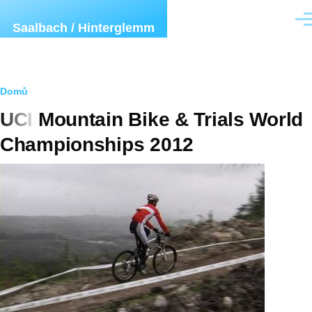
Přejít k hlavnímu obsahu
Men
Saalbach / Hinterglemm
Drobečková
Domů
UCI Mountain Bike & Trials World
navigace
Championships 2012