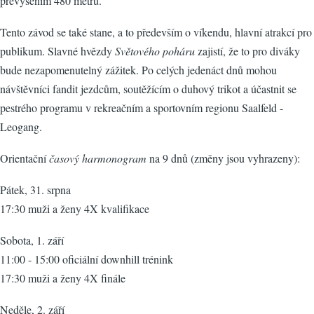
převýšením 480 metrů.
Tento závod se také stane, a to především o víkendu, hlavní atrakcí pro
publikum. Slavné hvězdy
Světového poháru
zajistí, že to pro diváky
bude nezapomenutelný zážitek. Po celých jedenáct dnů mohou
návštěvníci fandit jezdcům, soutěžícím o duhový trikot a účastnit se
pestrého programu v rekreačním a sportovním regionu Saalfeld -
Leogang.
Orientační
časový harmonogram
na 9 dnů (změny jsou vyhrazeny):
Pátek, 31. srpna
17:30 muži a ženy 4X kvalifikace
Sobota, 1. září
11:00 - 15:00 oficiální downhill trénink
17:30 muži a ženy 4X finále
Neděle, 2. září