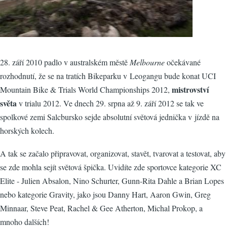
28. září 2010 padlo v australském městě
Melbourne
očekávané
rozhodnutí, že se na tratích Bikeparku v Leogangu bude konat UCI
mistrovství
Mountain Bike & Trials World Championships 2012,
světa
v trialu 2012. Ve dnech 29. srpna až 9. září 2012 se tak ve
spolkové zemi Salcbursko sejde absolutní světová jednička v jízdě na
horských kolech.
A tak se začalo připravovat, organizovat, stavět, tvarovat a testovat, aby
se zde mohla sejít světová špička. Uvidíte zde sportovce kategorie XC
Elite - Julien Absalon, Nino Schurter, Gunn-Rita Dahle a Brian Lopes
nebo kategorie Gravity, jako jsou Danny Hart, Aaron Gwin, Greg
Minnaar, Steve Peat, Rachel & Gee Atherton, Michal Prokop, a
mnoho dalších!