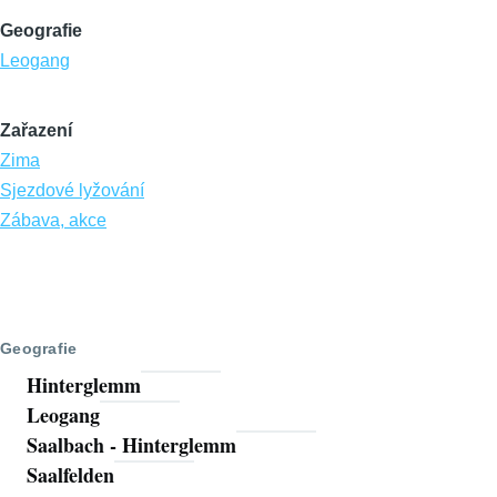
Geografie
Leogang
Zařazení
Zima
Sjezdové lyžování
Zábava, akce
Geografie
Hinterglemm
Leogang
Saalbach - Hinterglemm
Saalfelden