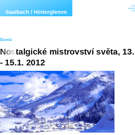
Přejít k hlavnímu obsahu
Men
Saalbach / Hinterglemm
Drobečková
Domů
Nostalgické mistrovství světa, 13.
navigace
- 15.1. 2012