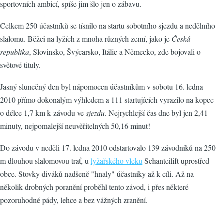
sportovních ambicí, spíše jim šlo jen o zábavu.
Celkem 250 účastníků se tísnilo na startu sobotního sjezdu a nedělního
slalomu. Běžci na lyžích z mnoha různých zemí, jako je
Česká
republika
, Slovinsko, Švýcarsko, Itálie a Německo, zde bojovali o
světové tituly.
Jasný slunečný den byl nápomocen účastníkům v sobotu 16. ledna
2010 přímo dokonalým výhledem a 111 startujících vyrazilo na kopec
o délce 1,7 km k závodu ve
sjezdu
. Nejrychlejší čas dne byl jen 2,41
minuty, nejpomalejší neuvěřitelných 50,16 minut!
Do závodu v neděli 17. ledna 2010 odstartovalo 139 závodníků na 250
m dlouhou slalomovou trať, u
lyžařského vleku
Schanteilift uprostřed
obce. Stovky diváků nadšeně "hnaly" účastníky až k cíli. Až na
několik drobných poranění proběhl tento závod, i přes některé
pozoruhodné pády, lehce a bez vážných zranění.