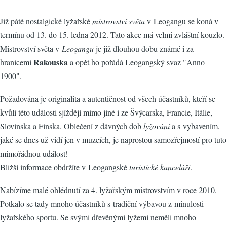
Již páté nostalgické lyžařské
mistrovství světa
v Leogangu se koná v
termínu od 13. do 15. ledna 2012. Tato akce má velmi zvláštní kouzlo.
Mistrovství světa v
Leogangu
je již dlouhou dobu známé i za
Rakouska
hranicemi
a opět ho pořádá Leogangský svaz "Anno
1900".
Požadována je originalita a autentičnost od všech účastníků, kteří se
kvůli této události sjíždějí mimo jiné i ze Švýcarska, Francie, Itálie,
Slovinska a Finska. Oblečení z dávných dob
lyžování
a s vybavením,
jaké se dnes už vidí jen v muzeích, je naprostou samozřejmostí pro tuto
mimořádnou událost!
Bližší informace obdržíte v Leogangské
turistické kanceláři
.
Nabízíme malé ohlédnutí za 4. lyžařským mistrovstvím v roce 2010.
Potkalo se tady mnoho účastníků s tradiční výbavou z minulosti
lyžařského sportu. Se svými dřevěnými lyžemi neměli mnoho