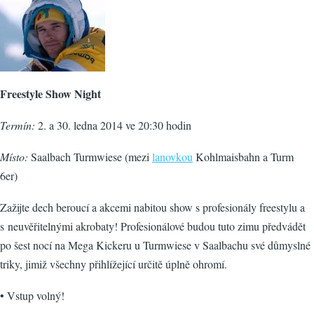
Freestyle Show Night
Termín:
2. a 30. ledna 2014 ve 20:30 hodin
Místo:
Saalbach Turmwiese (mezi
lanovkou
Kohlmaisbahn a Turm
6er)
Zažijte dech beroucí a akcemi nabitou show s profesionály freestylu a
s neuvěřitelnými akrobaty! Profesionálové budou tuto zimu předvádět
po šest nocí na Mega Kickeru u Turmwiese v Saalbachu své důmyslné
triky, jimiž všechny přihlížející určitě úplně ohromí.
• Vstup volný!