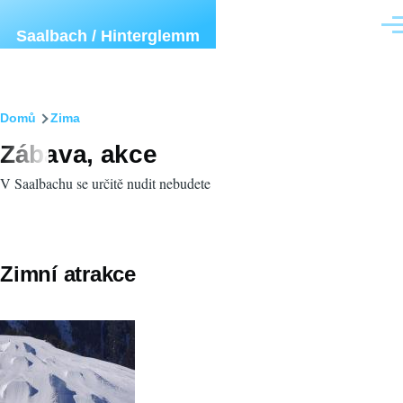
Přejít k hlavnímu obsahu
Men
Saalbach / Hinterglemm
Drobečková
Domů
Zima
Zábava, akce
navigace
V Saalbachu se určitě nudit nebudete
Zimní atrakce