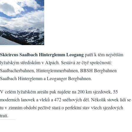
Skicircus Saalbach Hinterglemm Leogang
patří k těm největším
lyžařským střediskům v Alpách. Sestává ze čtyř společností:
Saalbacherbahnen, Hinterglemmerbahnen, BBSH Bergbahnen
Saalbach Hinterglemm a Leoganger Bergbahnen.
V celém lyžařském areálu pak najdete na 200 km sjezdovek, 55
moderních lanovek a vleků a 472 sněhových děl. Několik stovek lidí se
tu v zimním období pečlivě stará o perfektní stav všech sjezdových
tratí.