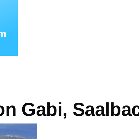
mm
vá
on Gabi, Saalba