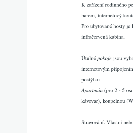
K zařízení rodinného pe
barem, internetový kou
Pro ubytované hosty je 
infračervená kabina.
Útulné
pokoje
jsou vyba
internetovým připojení
postýlku.
Apartmán
(pro 2 - 5 os
kávovar), koupelnou (WC
Stravování: Vlastní ne