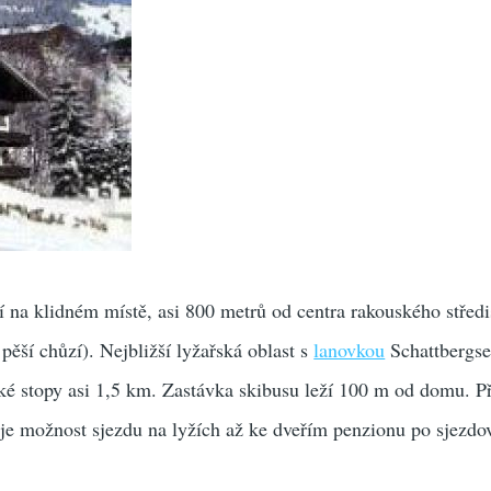
 na klidném místě, asi 800 metrů od centra rakouského střed
pěší chůzí). Nejbližší lyžařská oblast s
lanovkou
Schattbergse
ké stopy asi 1,5 km. Zastávka skibusu leží 100 m od domu. P
e možnost sjezdu na lyžích až ke dveřím penzionu po sjezdo