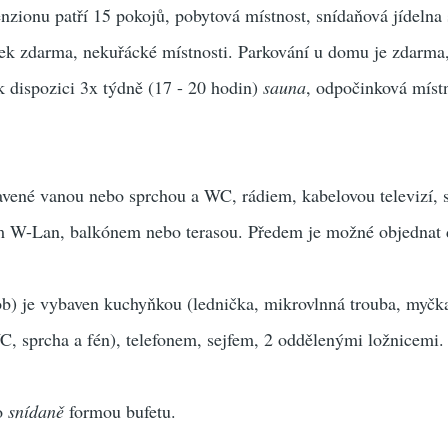
nzionu patří 15 pokojů, pobytová místnost, snídaňová jídeln
tek zdarma, nekuřácké místnosti. Parkování u domu je zdarma
k dispozici 3x týdně (17 - 20 hodin)
sauna
, odpočinková míst
vené vanou nebo sprchou a WC, rádiem, kabelovou televizí, 
m W-Lan, balkónem nebo terasou. Předem je možné objednat 
ob) je vybaven kuchyňkou (lednička, mikrovlnná trouba, myčk
, sprcha a fén), telefonem, sejfem, 2 oddělenými ložnicemi.
bo
snídaně
formou bufetu.