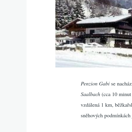
Penzion Gabi
se nachází
Saalbach
(cca 10 minut 
vzdálená 1 km, běžkařs
sněhových podmínkách j