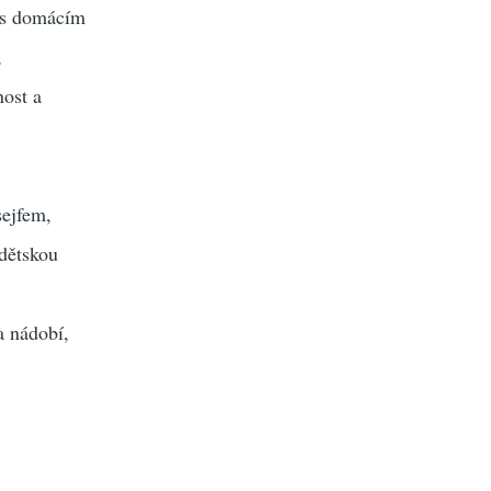
a s domácím
,
nost a
sejfem,
dětskou
a nádobí,