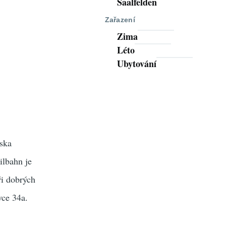
Saalfelden
Zařazení
Zima
Léto
Ubytování
iska
ilbahn je
ři dobrých
vce 34a.