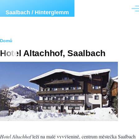
Přejít k hlavnímu obsahu
Men
Saalbach / Hinterglemm
Drobečková
Domů
Hotel Altachhof, Saalbach
navigace
Hotel Altachhof
leží na malé vyvýšenině, centrum městečka Saalbach