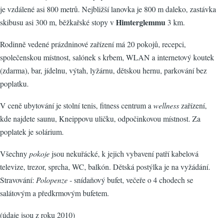
je vzdálené asi 800 metrů. Nejbližší lanovka je 800 m daleko, zastávka
Himterglemmu
skibusu asi 300 m, běžkařské stopy v
3 km.
Rodinně vedené prázdninové zařízení má 20 pokojů, recepci,
společenskou místnost, salónek s krbem, WLAN a internetový koutek
(zdarma), bar, jídelnu, výtah, lyžárnu, dětskou hernu, parkování bez
poplatku.
V ceně ubytování je stolní tenis, fitness centrum a
wellness
zařízení,
kde najdete saunu, Kneippovu uličku, odpočinkovou místnost. Za
poplatek je solárium.
Všechny
pokoje
jsou nekuřácké, k jejich vybavení patří kabelová
televize, trezor, sprcha, WC, balkón. Dětská postýlka je na vyžádání.
Stravování:
Polopenze
- snídaňový bufet, večeře o 4 chodech se
salátovým a předkrmovým bufetem.
(údaje jsou z roku 2010)